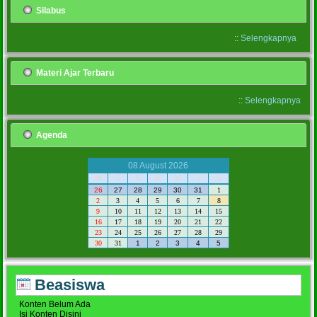
Silabus
::
Selengkapnya
Materi Ajar Terbaru
::
Selengkapnya
Agenda
08 August 2026
M
S
S
R
K
J
S
26
27
28
29
30
31
1
2
3
4
5
6
7
8
9
10
11
12
13
14
15
16
17
18
19
20
21
22
23
24
25
26
27
28
29
30
31
1
2
3
4
5
Beasiswa
Konten Belum Ada
Isi Konten Disini