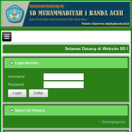
Selamat Datang di Website SD 
Login Member
:
Username
:
Password
Materi Uji Terbaru
::
Selengkapnya