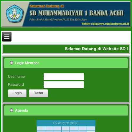
Selamat Datang di Website SD 
Login Member
:
Username
:
Password
Agenda
09 August 2026
M
S
S
R
K
J
S