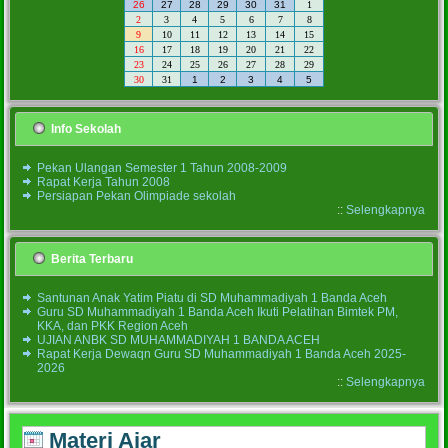
26
27
28
29
30
31
1
2
3
4
5
6
7
8
9
10
11
12
13
14
15
16
17
18
19
20
21
22
23
24
25
26
27
28
29
30
31
1
2
3
4
5
Info Sekolah
Pekan Ulangan Semester 1 Tahun 2008-2009
Rapat Kerja Tahun 2008
Persiapan Pekan Olimpiade sekolah
::
Selengkapnya
Berita Terbaru
Santunan Anak Yatim Piatu di SD Muhammadiyah 1 Banda Aceh
Guru SD Muhammadiyah 1 Banda Aceh Ikuti Pelatihan Bimtek PM,
KKA, dan PKK Region Aceh
UJIAN ANBK SD MUHAMMADIYAH 1 BANDA ACEH
Rapat Kerja Dewaqn Guru SD Muhammadiyah 1 Banda Aceh 2025-
2026
::
Selengkapnya
Materi Ajar