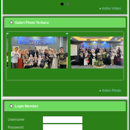
»
Index Video
Galeri Photo Terbaru
»
Index Photo
Login Member
:
Username
:
Password