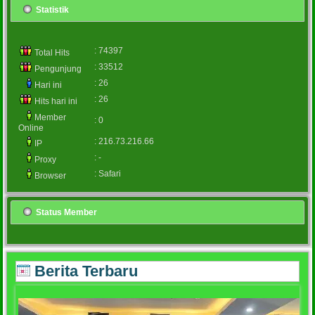
Statistik
: 74397
Total Hits
: 33512
Pengunjung
: 26
Hari ini
: 26
Hits hari ini
Member
: 0
Online
: 216.73.216.66
IP
: -
Proxy
: Safari
Browser
Status Member
Berita Terbaru