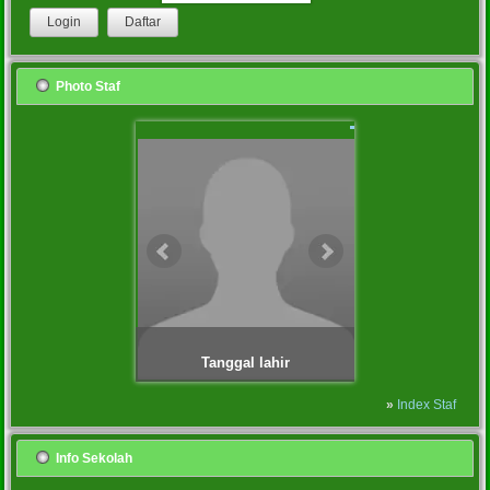
Photo Staf
Tanggal lahir
6.25.
»
Index Staf
Info Sekolah